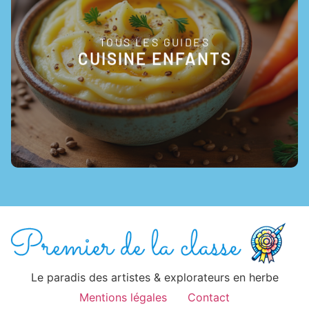
TOUS LES GUIDES
EN SAVOIR +
CUISINE ENFANTS
Le paradis des artistes & explorateurs en herbe
Mentions légales
Contact