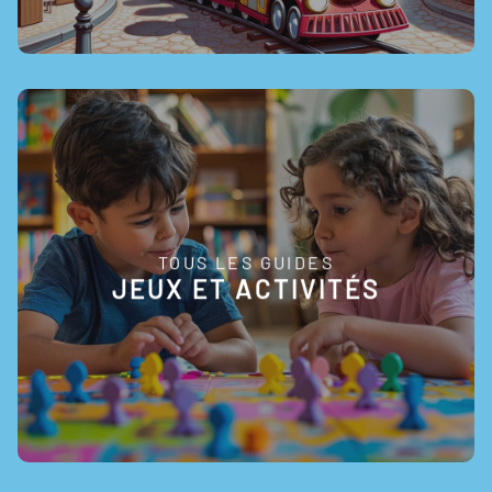
TOUS LES GUIDES
EN SAVOIR +
JEUX ET ACTIVITÉS