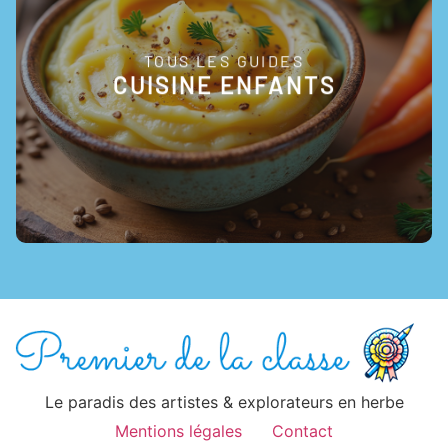
TOUS LES GUIDES
EN SAVOIR +
CUISINE ENFANTS
Le paradis des artistes & explorateurs en herbe
Mentions légales
Contact