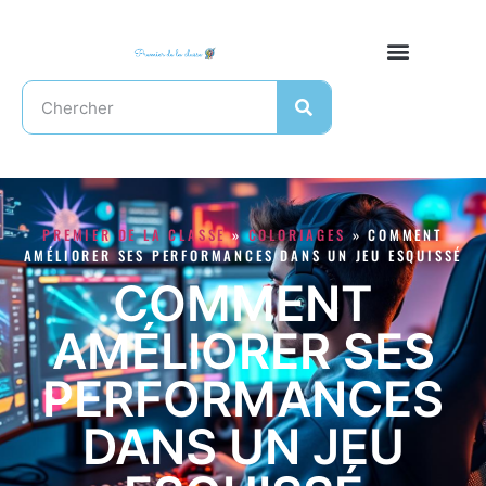
PREMIER DE LA CLASSE
»
COLORIAGES
»
COMMENT
AMÉLIORER SES PERFORMANCES DANS UN JEU ESQUISSÉ
COMMENT
AMÉLIORER SES
PERFORMANCES
DANS UN JEU