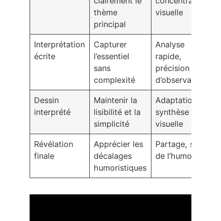
clairement le
concentration
thème
visuelle
principal
Interprétation
Capturer
Analyse
écrite
l’essentiel
rapide,
sans
précision
complexité
d’observation
Dessin
Maintenir la
Adaptation,
interprété
lisibilité et la
synthèse
simplicité
visuelle
Révélation
Apprécier les
Partage, sens
finale
décalages
de l’humour
humoristiques