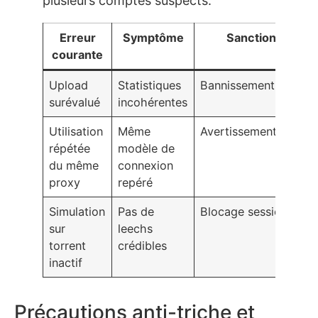
plusieurs comptes suspects.
Erreur
Symptôme
Sanction
courante
Upload
Statistiques
Bannissement
surévalué
incohérentes
Utilisation
Même
Avertissement/Ban
répétée
modèle de
du même
connexion
proxy
repéré
Simulation
Pas de
Blocage session
sur
leechs
torrent
crédibles
inactif
Précautions anti-triche et