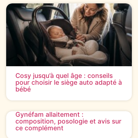
Cosy jusqu’à quel âge : conseils
pour choisir le siège auto adapté à
bébé
Gynéfam allaitement :
composition, posologie et avis sur
ce complément