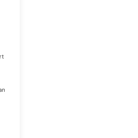
rt
nan