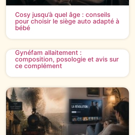
Cosy jusqu’à quel âge : conseils
pour choisir le siège auto adapté à
bébé
Gynéfam allaitement :
composition, posologie et avis sur
ce complément