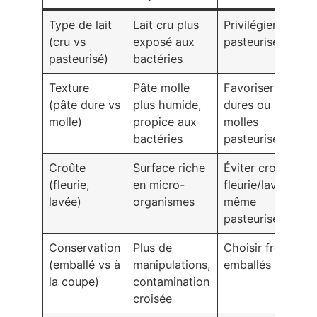
Type de lait
Lait cru plus
Privilégier lait
(cru vs
exposé aux
pasteurisé
pasteurisé)
bactéries
Texture
Pâte molle
Favoriser pâtes
(pâte dure vs
plus humide,
dures ou pâtes
molle)
propice aux
molles
bactéries
pasteurisées
Croûte
Surface riche
Éviter croûtes
(fleurie,
en micro-
fleurie/lavée
lavée)
organismes
même
pasteurisées
Conservation
Plus de
Choisir fromages
(emballé vs à
manipulations,
emballés
la coupe)
contamination
croisée