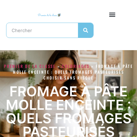
PREMIER DE LA CLASSE
»
COLORIAGES
»
FROMAGE À PÂTE
MOLLE ENCEINTE : QUELS FROMAGES PASTEURISÉS
CHOISIR SANS RISQUE
FROMAGE À PÂTE
MOLLE ENCEINTE :
QUELS FROMAGES
PASTEURISÉS