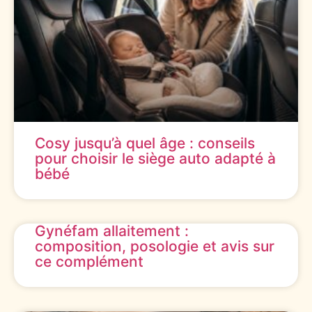
Cosy jusqu’à quel âge : conseils
pour choisir le siège auto adapté à
bébé
Gynéfam allaitement :
composition, posologie et avis sur
ce complément