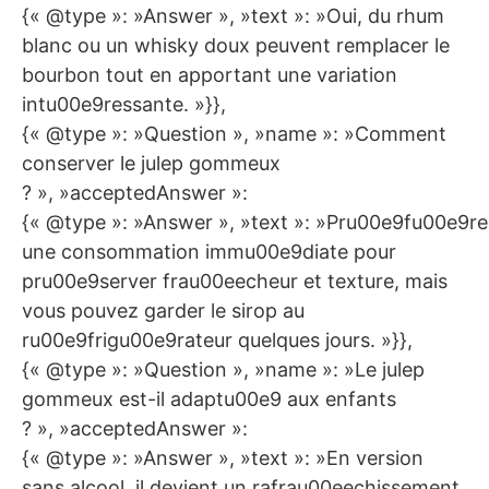
{« @type »: »Answer », »text »: »Oui, du rhum
blanc ou un whisky doux peuvent remplacer le
bourbon tout en apportant une variation
intu00e9ressante. »}},
{« @type »: »Question », »name »: »Comment
conserver le julep gommeux
? », »acceptedAnswer »:
{« @type »: »Answer », »text »: »Pru00e9fu00e9r
une consommation immu00e9diate pour
pru00e9server frau00eecheur et texture, mais
vous pouvez garder le sirop au
ru00e9frigu00e9rateur quelques jours. »}},
{« @type »: »Question », »name »: »Le julep
gommeux est-il adaptu00e9 aux enfants
? », »acceptedAnswer »:
{« @type »: »Answer », »text »: »En version
sans alcool, il devient un rafrau00eechissement