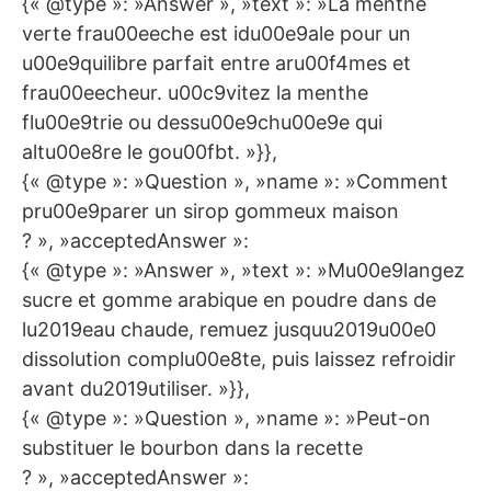
{« @type »: »Answer », »text »: »La menthe
verte frau00eeche est idu00e9ale pour un
u00e9quilibre parfait entre aru00f4mes et
frau00eecheur. u00c9vitez la menthe
flu00e9trie ou dessu00e9chu00e9e qui
altu00e8re le gou00fbt. »}},
{« @type »: »Question », »name »: »Comment
pru00e9parer un sirop gommeux maison
? », »acceptedAnswer »:
{« @type »: »Answer », »text »: »Mu00e9langez
sucre et gomme arabique en poudre dans de
lu2019eau chaude, remuez jusquu2019u00e0
dissolution complu00e8te, puis laissez refroidir
avant du2019utiliser. »}},
{« @type »: »Question », »name »: »Peut-on
substituer le bourbon dans la recette
? », »acceptedAnswer »: