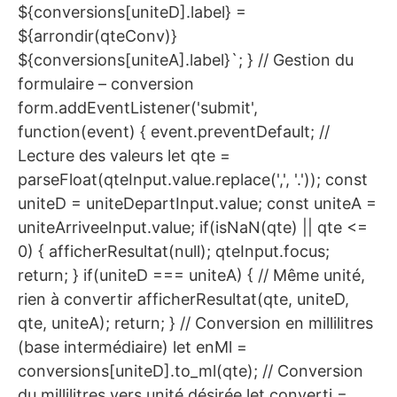
${conversions[uniteD].label} =
${arrondir(qteConv)}
${conversions[uniteA].label}`; } // Gestion du
formulaire – conversion
form.addEventListener('submit',
function(event) { event.preventDefault; //
Lecture des valeurs let qte =
parseFloat(qteInput.value.replace(',', '.')); const
uniteD = uniteDepartInput.value; const uniteA =
uniteArriveeInput.value; if(isNaN(qte) || qte <=
0) { afficherResultat(null); qteInput.focus;
return; } if(uniteD === uniteA) { // Même unité,
rien à convertir afficherResultat(qte, uniteD,
qte, uniteA); return; } // Conversion en millilitres
(base intermédiaire) let enMl =
conversions[uniteD].to_ml(qte); // Conversion
du millilitres vers unité désirée let converti =