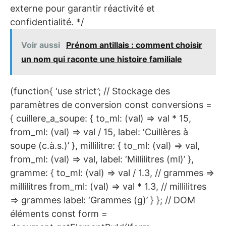
externe pour garantir réactivité et
confidentialité. */
Voir aussi
Prénom antillais : comment choisir
un nom qui raconte une histoire familiale
(function{ ‘use strict’; // Stockage des
paramètres de conversion const conversions =
{ cuillere_a_soupe: { to_ml: (val) => val * 15,
from_ml: (val) => val / 15, label: ‘Cuillères à
soupe (c.à.s.)’ }, millilitre: { to_ml: (val) => val,
from_ml: (val) => val, label: ‘Millilitres (ml)’ },
gramme: { to_ml: (val) => val / 1.3, // grammes =>
millilitres from_ml: (val) => val * 1.3, // millilitres
=> grammes label: ‘Grammes (g)’ } }; // DOM
éléments const form =