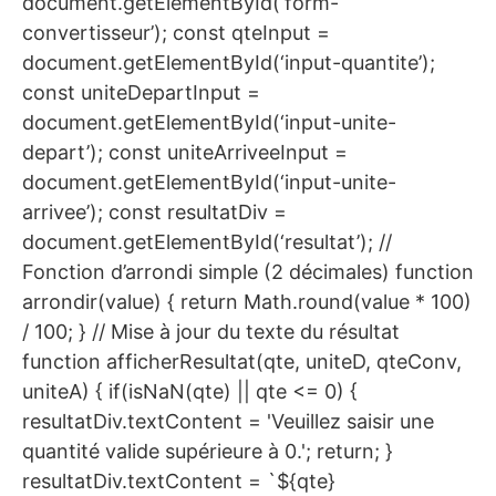
document.getElementById(‘form-
convertisseur’); const qteInput =
document.getElementById(‘input-quantite’);
const uniteDepartInput =
document.getElementById(‘input-unite-
depart’); const uniteArriveeInput =
document.getElementById(‘input-unite-
arrivee’); const resultatDiv =
document.getElementById(‘resultat’); //
Fonction d’arrondi simple (2 décimales) function
arrondir(value) { return Math.round(value * 100)
/ 100; } // Mise à jour du texte du résultat
function afficherResultat(qte, uniteD, qteConv,
uniteA) { if(isNaN(qte) || qte <= 0) {
resultatDiv.textContent = 'Veuillez saisir une
quantité valide supérieure à 0.'; return; }
resultatDiv.textContent = `${qte}