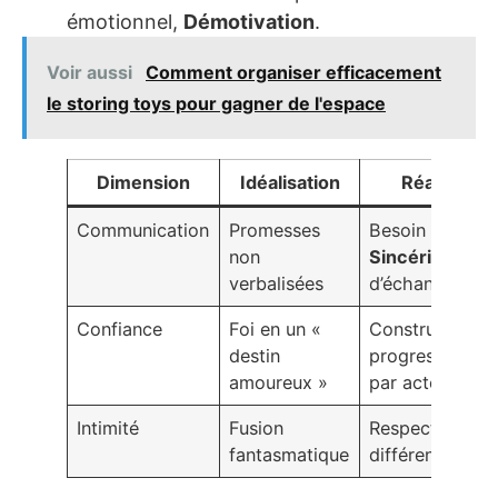
émotionnel,
Démotivation
.
Voir aussi
Comment organiser efficacement
le storing toys pour gagner de l'espace
Dimension
Idéalisation
Réalité
Communication
Promesses
Besoin de
non
Sincérité
et
verbalisées
d’échanges
Confiance
Foi en un «
Construction
destin
progressive
amoureux »
par actes
Intimité
Fusion
Respect de la
fantasmatique
différenciation