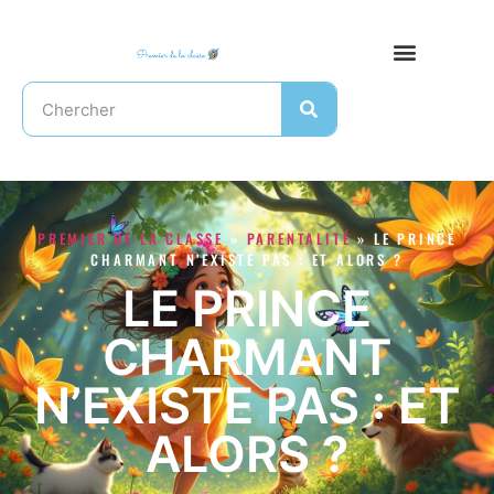
PREMIER DE LA CLASSE
»
PARENTALITÉ
»
LE PRINCE
CHARMANT N’EXISTE PAS : ET ALORS ?
LE PRINCE
CHARMANT
N’EXISTE PAS : ET
ALORS ?