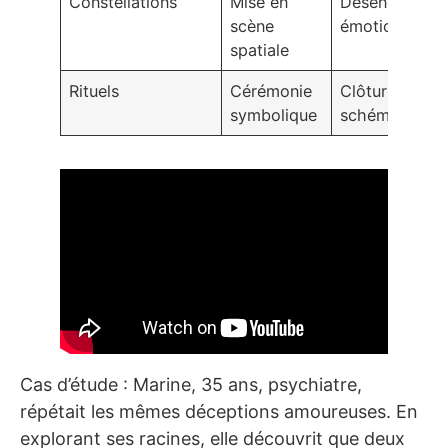
Constellations
Mise en
Désengageme
scène
émotionnel
spatiale
Rituels
Cérémonie
Clôture des
symbolique
schémas vieu
Cas d’étude : Marine, 35 ans, psychiatre,
répétait les mêmes déceptions amoureuses. En
explorant ses racines, elle découvrit que deux