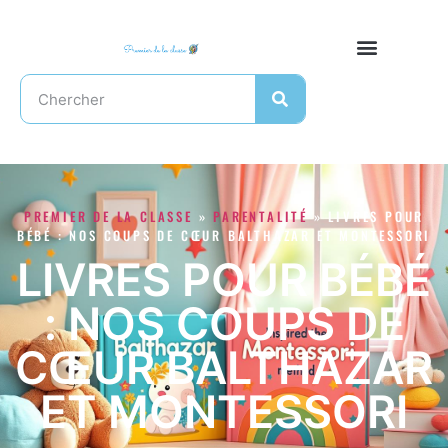
PREMIER DE LA CLASSE
»
PARENTALITÉ
»
LIVRES POUR
BÉBÉ : NOS COUPS DE CŒUR BALTHAZAR ET MONTESSORI
LIVRES POUR BÉBÉ
: NOS COUPS DE
CŒUR BALTHAZAR
ET MONTESSORI