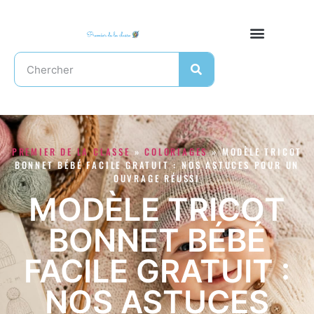
PREMIER DE LA CLASSE
»
COLORIAGES
»
MODÈLE TRICOT
BONNET BÉBÉ FACILE GRATUIT : NOS ASTUCES POUR UN
OUVRAGE RÉUSSI
MODÈLE TRICOT
BONNET BÉBÉ
FACILE GRATUIT :
NOS ASTUCES