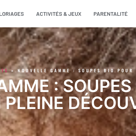
LORIAGES
ACTIVITÉS & JEUX
PARENTALITÉ
NTS
»
NOUVELLE GAMME : SOUPES BIO POUR
AMME : SOUPES 
N PLEINE DÉCOU