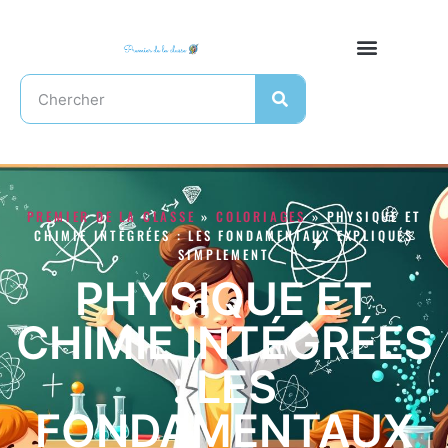
PREMIER DE LA CLASSE
»
COLORIAGES
»
PHYSIQUE ET
CHIMIE INTÉGRÉES : LES FONDAMENTAUX EXPLIQUÉS
SIMPLEMENT
PHYSIQUE ET
CHIMIE INTÉGRÉES
: LES
FONDAMENTAUX