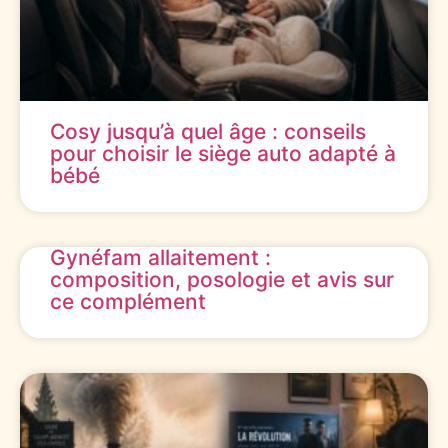
Cosy jusqu’à quel âge : conseils
pour choisir le siège auto adapté à
bébé
Gynéfam allaitement :
composition, posologie et avis sur
ce complément