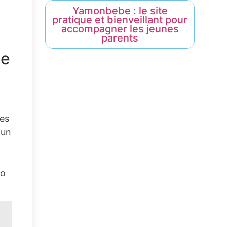
Yamonbebe : le site
pratique et bienveillant pour
accompagner les jeunes
parents
de
n
les
 un
yo