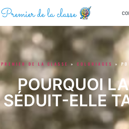
CO
PREMIER DE LA CLASSE
»
COLORIAGES
»
PO
POURQUOI LA
SÉDUIT-ELLE T