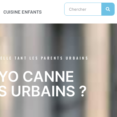
CUISINE ENFANTS
ELLE TANT LES PARENTS URBAINS
OYO CANNE
S URBAINS ?