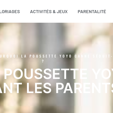
LORIAGES
ACTIVITÉS & JEUX
PARENTALITÉ
URQUOI LA POUSSETTE YOYO CANNE SÉDUIT-
?
 POUSSETTE Y
ANT LES PARENT