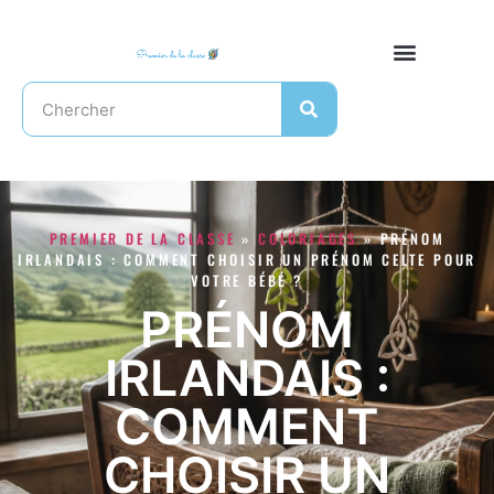
PREMIER DE LA CLASSE
»
COLORIAGES
»
PRÉNOM
IRLANDAIS : COMMENT CHOISIR UN PRÉNOM CELTE POUR
VOTRE BÉBÉ ?
PRÉNOM
IRLANDAIS :
COMMENT
CHOISIR UN