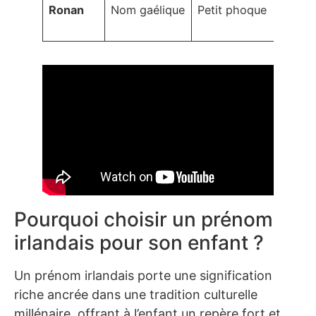
Ronan
Nom gaélique
Petit phoque
Prote
cour
Pourquoi choisir un prénom
irlandais pour son enfant ?
Un prénom irlandais porte une signification
riche ancrée dans une tradition culturelle
millénaire, offrant à l’enfant un repère fort et