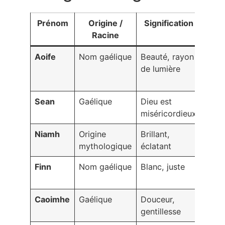
Prénom
Origine /
Signification
Sym
Racine
Aoife
Nom gaélique
Beauté, rayon
Forc
de lumière
fémin
éclat
Sean
Gaélique
Dieu est
Spiri
miséricordieux
comp
Niamh
Origine
Brillant,
Lumi
mythologique
éclatant
inspi
Finn
Nom gaélique
Blanc, juste
Puret
justi
Caoimhe
Gaélique
Douceur,
Bienv
gentillesse
harm