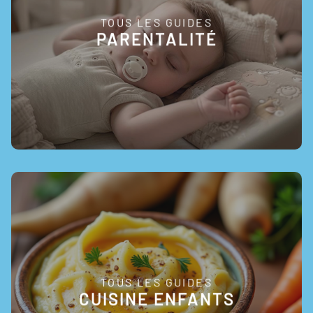
TOUS LES GUIDES
EN SAVOIR +
PARENTALITÉ
TOUS LES GUIDES
EN SAVOIR +
CUISINE ENFANTS