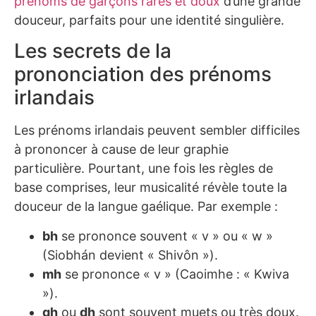
prénoms de garçons rares et doux
d’une grande
douceur, parfaits pour une identité singulière.
Les secrets de la
prononciation des prénoms
irlandais
Les prénoms irlandais peuvent sembler difficiles
à prononcer à cause de leur graphie
particulière. Pourtant, une fois les règles de
base comprises, leur musicalité révèle toute la
douceur de la langue gaélique. Par exemple :
bh
se prononce souvent « v » ou « w »
(Siobhán devient « Shivôn »).
mh
se prononce « v » (Caoimhe : « Kwiva
»).
gh
ou
dh
sont souvent muets ou très doux.