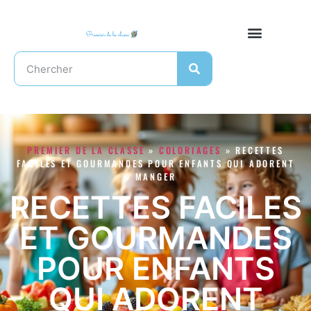
PREMIER DE LA CLASSE
»
COLORIAGES
»
RECETTES
FACILES ET GOURMANDES POUR ENFANTS QUI ADORENT
MANGER
RECETTES FACILES
ET GOURMANDES
POUR ENFANTS
QUI ADORENT