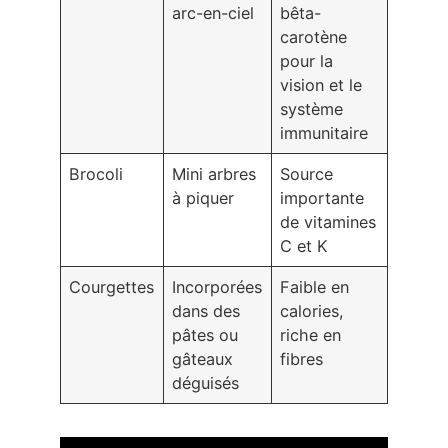
arc-en-ciel
bêta-
carotène
pour la
vision et le
système
immunitaire
Brocoli
Mini arbres
Source
à piquer
importante
de vitamines
C et K
Courgettes
Incorporées
Faible en
dans des
calories,
pâtes ou
riche en
gâteaux
fibres
déguisés