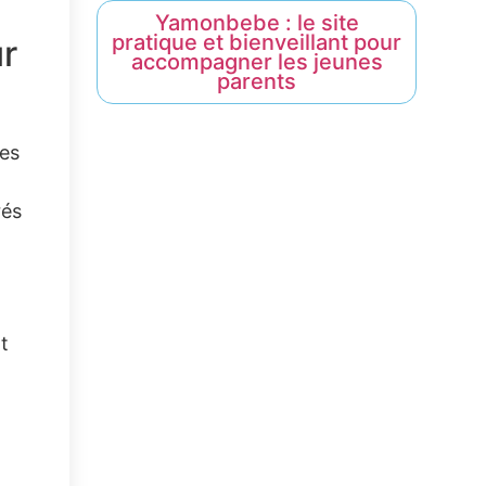
Yamonbebe : le site
pratique et bienveillant pour
r
accompagner les jeunes
parents
tes
rés
t