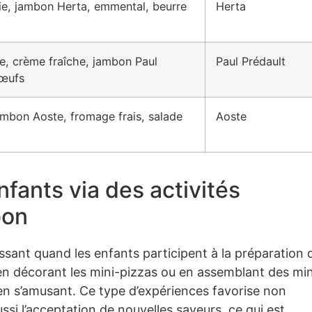
ie, jambon Herta, emmental, beurre
Herta
ée, crème fraîche, jambon Paul
Paul Prédault
 œufs
jambon Aoste, fromage frais, salade
Aoste
nfants via des activités
bon
sant quand les enfants participent à la préparation 
 en décorant les mini-pizzas ou en assemblant des min
t en s’amusant. Ce type d’expériences favorise non
si l’acceptation de nouvelles saveurs, ce qui est