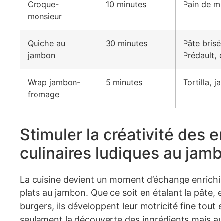
Croque-
10 minutes
Pain de m
monsieur
Quiche au
30 minutes
Pâte bris
jambon
Prédault,
Wrap jambon-
5 minutes
Tortilla, 
fromage
Stimuler la créativité des e
culinaires ludiques au jam
La cuisine devient un moment d’échange enrichis
plats au jambon. Que ce soit en étalant la pâte,
burgers, ils développent leur motricité fine tou
seulement la découverte des ingrédients mais aus