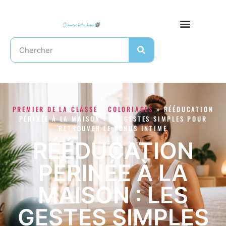
PREMIER DE LA CLASSE
»
COLORIAGES
»
RÉÉDUCATION
PÉRINÉE À LA MAISON : LES GESTES SIMPLES POUR
RETROUVER LE TONUS INTIME
RÉÉDUCATION
PÉRINÉE À LA
MAISON : LES
GESTES SIMPLES