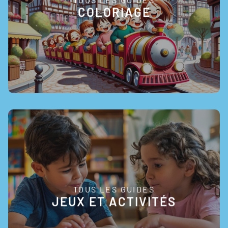
EN SAVOIR +
COLORIAGE
TOUS LES GUIDES
EN SAVOIR +
JEUX ET ACTIVITÉS