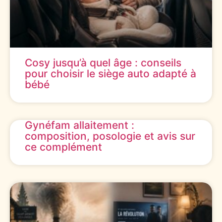
Cosy jusqu’à quel âge : conseils
pour choisir le siège auto adapté à
bébé
Gynéfam allaitement :
composition, posologie et avis sur
ce complément