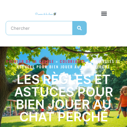
PREMIER DE LA CLASSE
»
COLORIAGES
»
LES RÈGLES ET
ASTUCES POUR BIEN JOUER AU CHAT PERCHÉ
LES RÈGLES ET
ASTUCES POUR
BIEN JOUER AU
CHAT PERCHÉ