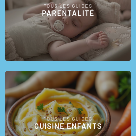
TOUS LES GUIDES
EN SAVOIR +
PARENTALITÉ
TOUS LES GUIDES
EN SAVOIR +
CUISINE ENFANTS