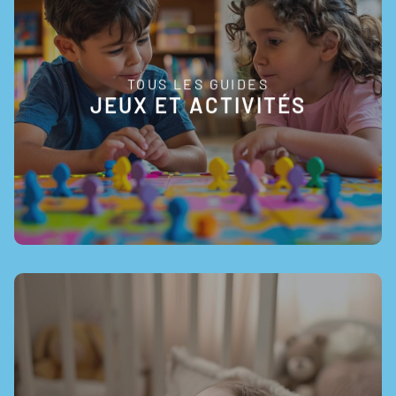
TOUS LES GUIDES
EN SAVOIR +
JEUX ET ACTIVITÉS