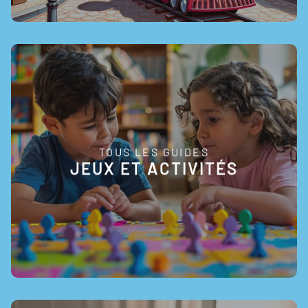
TOUS LES GUIDES
EN SAVOIR +
JEUX ET ACTIVITÉS