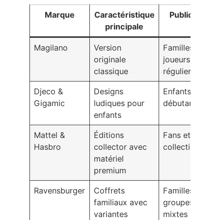
Marque
Caractéristique
Public cible
principale
Magilano
Version
Familles et
originale
joueurs
classique
réguliers
Djeco &
Designs
Enfants et
Gigamic
ludiques pour
débutants
enfants
Mattel &
Éditions
Fans et
Hasbro
collector avec
collectionneurs
matériel
premium
Ravensburger
Coffrets
Familles et
familiaux avec
groupes
variantes
mixtes