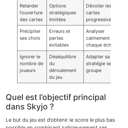
Retarder
Options
Dévoiler les
l’ouverture
stratégiques
cartes
des cartes
limitées
progressivement
Précipiter
Erreurs et
Analyser
ses choix
pertes
calmement avant
évitables
chaque échange
Ignorer le
Déséquilibre
Adapter sa
nombre de
du
stratégie selon le
joueurs
déroulement
groupe
du jeu
Quel est l’objectif principal
dans Skyjo ?
Le but du jeu est d’obtenir le score le plus bas
possible en combinant judicieusement ses