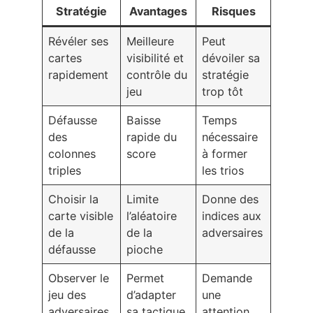
Stratégie
Avantages
Risques
Révéler ses
Meilleure
Peut
cartes
visibilité et
dévoiler sa
rapidement
contrôle du
stratégie
jeu
trop tôt
Défausse
Baisse
Temps
des
rapide du
nécessaire
colonnes
score
à former
triples
les trios
Choisir la
Limite
Donne des
carte visible
l’aléatoire
indices aux
de la
de la
adversaires
défausse
pioche
Observer le
Permet
Demande
jeu des
d’adapter
une
adversaires
sa tactique
attention