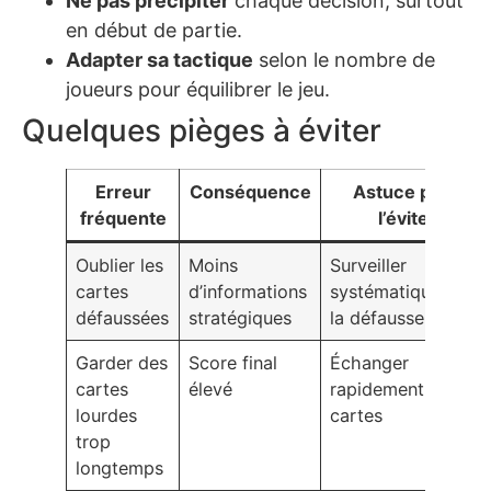
Ne pas précipiter
chaque décision, surtout
en début de partie.
Adapter sa tactique
selon le nombre de
joueurs pour équilibrer le jeu.
Quelques pièges à éviter
Erreur
Conséquence
Astuce pour
fréquente
l’éviter
Oublier les
Moins
Surveiller
cartes
d’informations
systématiquement
défaussées
stratégiques
la défausse
Garder des
Score final
Échanger
cartes
élevé
rapidement ces
lourdes
cartes
trop
longtemps