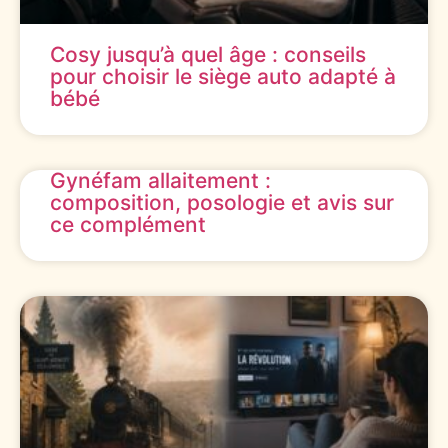
Cosy jusqu’à quel âge : conseils
pour choisir le siège auto adapté à
bébé
Gynéfam allaitement :
composition, posologie et avis sur
ce complément