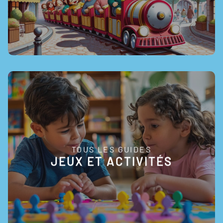
TOUS LES GUIDES
EN SAVOIR +
JEUX ET ACTIVITÉS