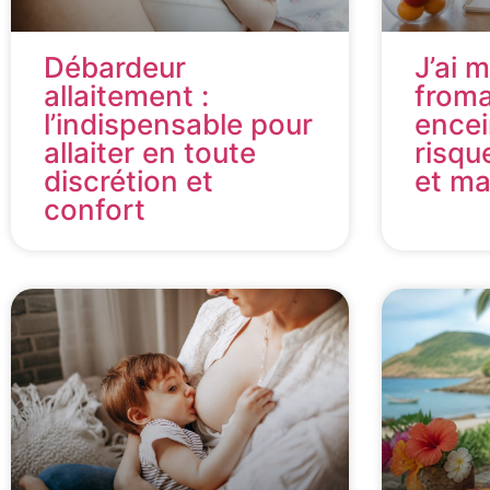
Débardeur
J’ai 
allaitement :
from
l’indispensable pour
encei
allaiter en toute
risqu
discrétion et
et m
confort