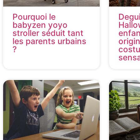
Pourquoi le
Degu
babyzen yoyo
Hall
stroller séduit tant
enfan
les parents urbains
origi
?
costu
sensa