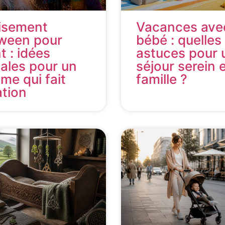
isement
Vacances ave
oween pour
bébé : quelles
t : idées
astuces pour 
nales pour un
séjour serein 
me qui fait
famille ?
tion