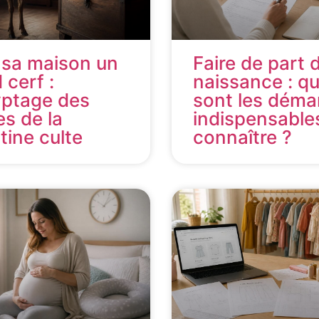
 sa maison un
Faire de part 
 cerf :
naissance : qu
yptage des
sont les déma
es de la
indispensable
ine culte
connaître ?