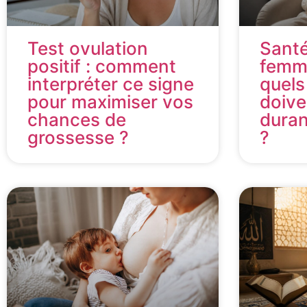
Test ovulation
Santé
positif : comment
femme
interpréter ce signe
quels
pour maximiser vos
doive
chances de
duran
grossesse ?
?