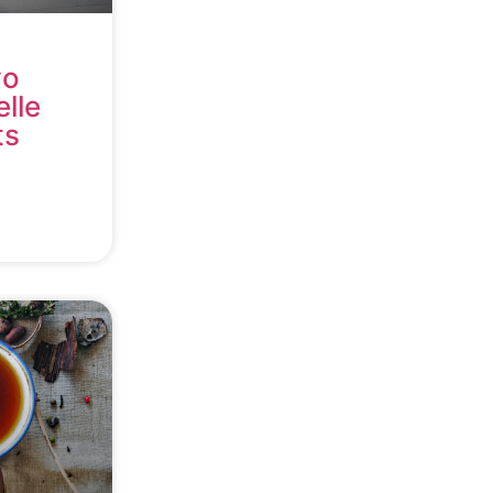
yo
lle
ts