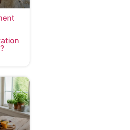
ment
s
tation
 ?