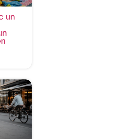
c un
un
en