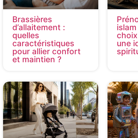
Brassières
Prén
d’allaitement :
islam
quelles
choix
caractéristiques
une i
pour allier confort
spirit
et maintien ?