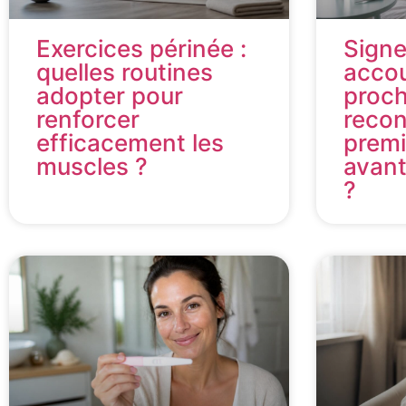
Exercices périnée :
Sign
quelles routines
acco
adopter pour
proc
renforcer
recon
efficacement les
premi
muscles ?
avant
?