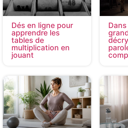
Dés en ligne pour
Dans
apprendre les
grand
tables de
décr
multiplication en
parol
jouant
compt