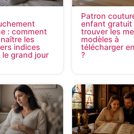
e
Patron coutur
uchement
enfant gratuit 
he : comment
trouver les me
naître les
modèles à
ers indices
télécharger e
 le grand jour
?