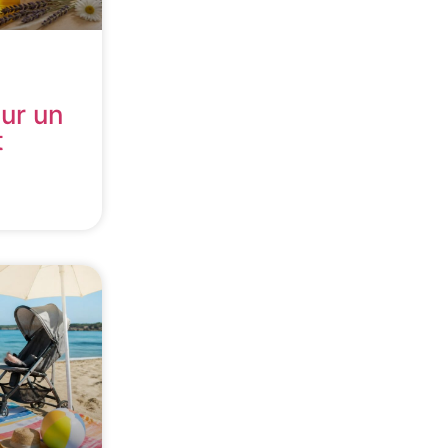
our un
t