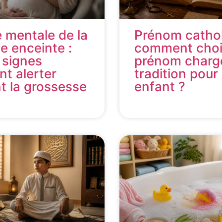
 mentale de la
Prénom cathol
 enceinte :
comment choi
 signes
prénom charg
nt alerter
tradition pour
t la grossesse
enfant ?