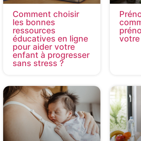
Comment choisir
Préno
les bonnes
comme
ressources
préno
éducatives en ligne
votre
pour aider votre
enfant à progresser
sans stress ?