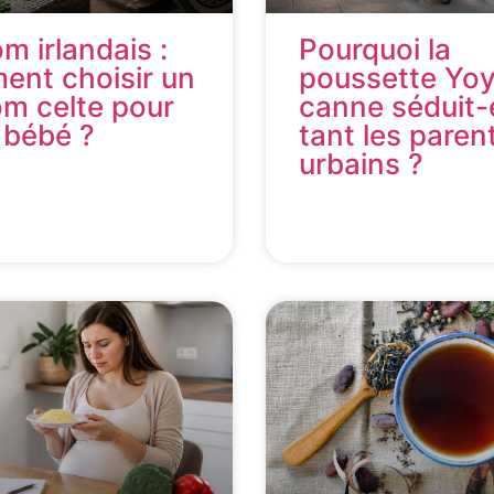
m irlandais :
Pourquoi la
nt choisir un
poussette Yo
m celte pour
canne séduit-e
 bébé ?
tant les paren
urbains ?