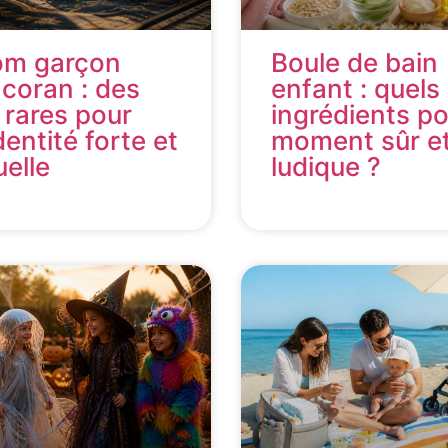
om garçon
Boule de bain
 coran : des
enfant : quels
 rares pour
ingrédients p
dentité forte et
moment sûr e
uelle
ludique ?