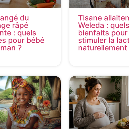
mangé du
Tisane allaite
age râpé
Weleda : quel
nte : quels
bienfaits pour
es pour bébé
stimuler la lac
aman ?
naturellement