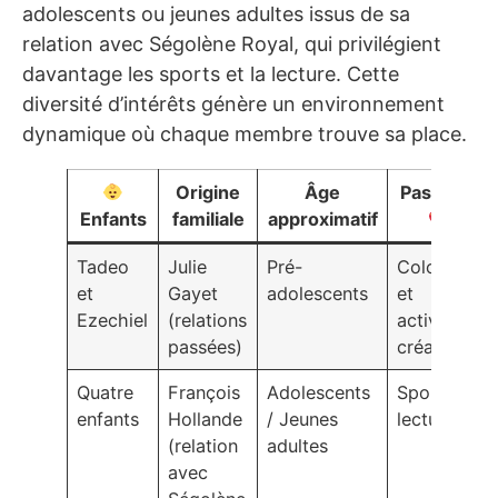
adolescents ou jeunes adultes issus de sa
relation avec Ségolène Royal, qui privilégient
davantage les sports et la lecture. Cette
diversité d’intérêts génère un environnement
dynamique où chaque membre trouve sa place.
Origine
Âge
Passions
Enfants
familiale
approximatif
Tadeo
Julie
Pré-
Coloriage
et
Gayet
adolescents
et
Ezechiel
(relations
activités
passées)
créatives
Quatre
François
Adolescents
Sports et
enfants
Hollande
/ Jeunes
lecture
(relation
adultes
avec