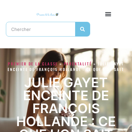
PREMIER DE LA CLASSE
»
PARENTALITÉ
»
JULIE GAYET
ENCEINTE DE FRANÇOIS HOLLANDE : CE QUE L’ON SAIT
JULIE GAYET
ENCEINTE DE
FRANÇOIS
HOLLANDE : CE