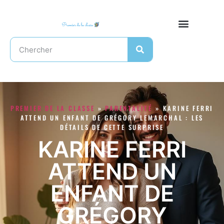
PREMIER DE LA CLASSE
»
PARENTALITÉ
»
KARINE FERRI
ATTEND UN ENFANT DE GRÉGORY LEMARCHAL : LES
DÉTAILS DE CETTE SURPRISE
KARINE FERRI
ATTEND UN
ENFANT DE
GRÉGORY