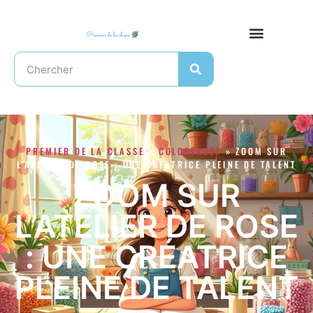
PREMIER DE LA CLASSE
»
COLORIAGES
»
ZOOM SUR
L’ATELIER DE ROSE : UNE CRÉATRICE PLEINE DE TALENT
ZOOM SUR
L’ATELIER DE ROSE
: UNE CRÉATRICE
PLEINE DE TALENT